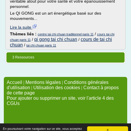
véritable atout pour votre santé et votre épanouissement
personnel.
Le QI GONG est un art énergétique basé sur des
mouvements...
Lire la suite
Thèmes liés :
/
centre tai chi chuan traditionnel paris 11
cours tai chi
qi gong tai chi chuan
cours de tai chi
/
/
chuan paris 11
chuan
/
tai chi chuan paris 11
3 Ressources
Accueil
|
Mentions légales
|
Conditions générales
d'utilisation
|
Utilisation des cookies
|
Contact à propos
de cette page
Pour ajouter ou supprimer un site, voir l'article 4 des
CGUs
En poursuivant votre navigation sur ce site, vous acceptez
X