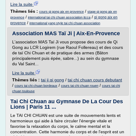
Lire la suite
Thèmes liés :
/
cours qi gong aix en provence
stage qi gong aix en
/
/
qi gong aix en
provence
international tai chi chuan association itcca
/
provence
international yang style tai chi chuan association
Association MAS Taï Ji | Aix-En-Provence
L'association MAS Taï Ji vous propose des cours de Qi
Gong au LCR Logirem (rue Raoul Follereau) et des cours
de taï Chi Chuan et de pratique des armes (Bâton
principalement puis épée, sabre...) au sein du gymnase
du Val Saint...
Lire la suite
Thèmes liés :
tai ji qi gong
/
tai chi chuan cours debutant
/
/
/
cours tai chi chuan bordeaux
cours tai chi chuan rouen
cours tai chi
chuan toulouse
Tai Chi Chuan au Gymnase De La Cour Des
Lions | Paris 11 ...
Le TAI CHI CHUAN est une suite de mouvements lents et
harmonieux qui aide à faire circuler l'énergie vitale et
favorise la relaxation du corps, le calme mental et la
concentration. Cette harmonie du corps et de l'esprit est un