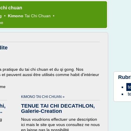
 chi chuan
ng
•
Kimono
Tai Chi Chuan
•
me
dite
a pratique du tai chi chuan et du qi gong. Nos
s et peuvent aussi être utilisés comme habit d'intérieur
Rubr
ème
t
t
KIMONO TAI CHI CHUAN »
hi,
TENUE TAI CHI DECATHLON,
.
Galerie-Creation
ng
Nous voudrions effectuer une description
ici mais le site que vous consultez ne nous
en laisse pas la possibilité.