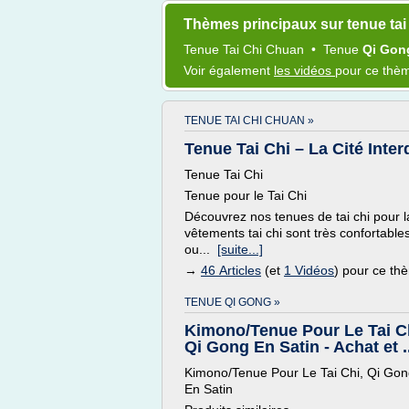
Thèmes principaux sur tenue tai
Tenue Tai Chi Chuan
•
Tenue
Qi Go
Voir également
les vidéos
pour ce thè
TENUE TAI CHI CHUAN »
Tenue Tai Chi – La Cité Inter
Tenue Tai Chi
Tenue pour le Tai Chi
Découvrez nos tenues de tai chi pour l
vêtements tai chi sont très confortable
ou...
[suite...]
→
46 Articles
(et
1 Vidéos
) pour ce th
TENUE QI GONG »
Kimono/Tenue Pour Le Tai C
Qi Gong En Satin - Achat et ..
Kimono/Tenue Pour Le Tai Chi, Qi Go
En Satin