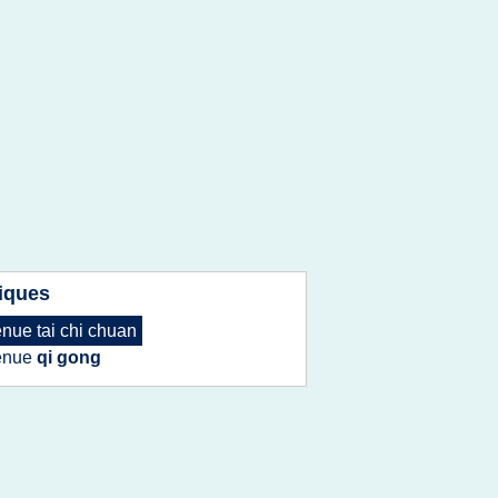
iques
enue tai chi chuan
enue
qi gong