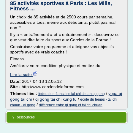
85 activités sportives à Paris : Les Mills,
Fitness ...
Un choix de 85 activités et de 2500 cours par semaine,
accessibles à tous, même aux débutants, plutôt pas mal
non ?
Il y a « entraînement » et « entraînement » : découvrez ce
que veut dire faire du sport aux Cercles de la Forme !
Construisez votre programme et atteignez vos objectifs
sportifs avec de vrais coachs !
Fitness
Améliorez votre condition physique et mettez du...
Lire la suite
Date:
2017-04-18 12:05:12
Site :
http://www.cerclesdelaforme.com
Thèmes liés :
/
yoga qi
federation francaise tai chi chuan qi gong
gong tai chi
/
qi gong tai chi kung fu
/
ecole du temps - tai chi
/
chuan - qi gong
difference entre qi gong et tai chi chuan
9 Ressources