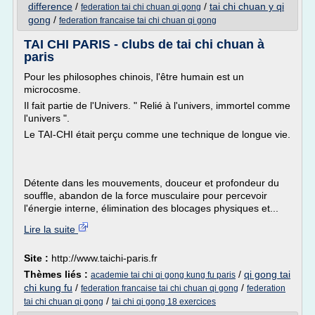
difference
/
/
tai chi chuan y qi
federation tai chi chuan qi gong
gong
/
federation francaise tai chi chuan qi gong
TAI CHI PARIS - clubs de tai chi chuan à
paris
Pour les philosophes chinois, l'être humain est un
microcosme.
Il fait partie de l'Univers. " Relié à l'univers, immortel comme
l'univers ".
Le TAI-CHI était perçu comme une technique de longue vie.
Détente dans les mouvements, douceur et profondeur du
souffle, abandon de la force musculaire pour percevoir
l'énergie interne, élimination des blocages physiques et...
Lire la suite
Site :
http://www.taichi-paris.fr
Thèmes liés :
/
qi gong tai
academie tai chi qi gong kung fu paris
chi kung fu
/
/
federation francaise tai chi chuan qi gong
federation
/
tai chi chuan qi gong
tai chi qi gong 18 exercices