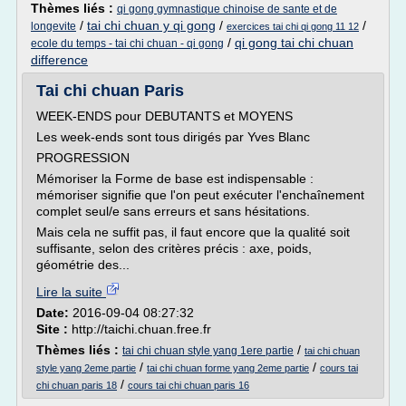
Thèmes liés :
qi gong gymnastique chinoise de sante et de
/
tai chi chuan y qi gong
/
/
longevite
exercices tai chi qi gong 11 12
/
qi gong tai chi chuan
ecole du temps - tai chi chuan - qi gong
difference
Tai chi chuan Paris
WEEK-ENDS pour DEBUTANTS et MOYENS
Les week-ends sont tous dirigés par Yves Blanc
PROGRESSION
Mémoriser la Forme de base est indispensable :
mémoriser signifie que l'on peut exécuter l'enchaînement
complet seul/e sans erreurs et sans hésitations.
Mais cela ne suffit pas, il faut encore que la qualité soit
suffisante, selon des critères précis : axe, poids,
géométrie des...
Lire la suite
Date:
2016-09-04 08:27:32
Site :
http://taichi.chuan.free.fr
Thèmes liés :
/
tai chi chuan style yang 1ere partie
tai chi chuan
/
/
style yang 2eme partie
tai chi chuan forme yang 2eme partie
cours tai
/
chi chuan paris 18
cours tai chi chuan paris 16