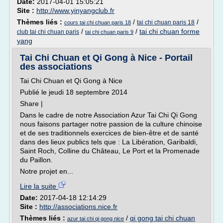
Date:
2017-04-01 15:05:21
Site :
http://www.yinyangclub.fr
Thèmes liés :
/
/
tai chi chuan paris 18
cours tai chi chuan paris 18
/
/
tai chi chuan forme
club tai chi chuan paris
tai chi chuan paris 9
yang
Tai Chi Chuan et Qi Gong à Nice - Portail
des associations
Tai Chi Chuan et Qi Gong à Nice
Publié le jeudi 18 septembre 2014
Share |
Dans le cadre de notre Association Azur Tai Chi Qi Gong
nous faisons partager notre passion de la culture chinoise
et de ses traditionnels exercices de bien-être et de santé
dans des lieux publics tels que : La Libération, Garibaldi,
Saint Roch, Colline du Château, Le Port et la Promenade
du Paillon.
Notre projet en...
Lire la suite
Date:
2017-04-18 12:14:29
Site :
http://associations.nice.fr
Thèmes liés :
/
qi gong tai chi chuan
azur tai chi qi gong nice