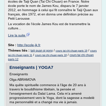
écoles de Taiji Quan (Tai Chi Chuan) en France. Notre
école porte le nom de James Kou, disparu le 7 janvier
2012, en hommage à celui qui fit connaître le Taiji Quan aux
français, dès 1972, et en donna une définition précise au
Petit Larousse.
La vocation de l'école James Kou est de transmettre la
culture...
Lire la suite
Site :
http://ecole-jk.fr
Thèmes liés :
/
/
taiji quan qi gong
cours tai chi chuan paris 19
cours
/
/
cours tai chi chuan
tai chi chuan paris 11
cours tai chi chuan paris 18
paris 12
Enseignants | YOGA7
Enseignants
Olga ABRAMOVA
Ma quête spirituelle commence à l'âge de 20 ans à
travers le bouddhisme tibétain, la pensée et
l'enseignement du Dalaï Lama. Cela m'a amené
progressivement vers le Yoga, dont la sagesse a modelé
ma personnalité et a changé ma vie à jamais.