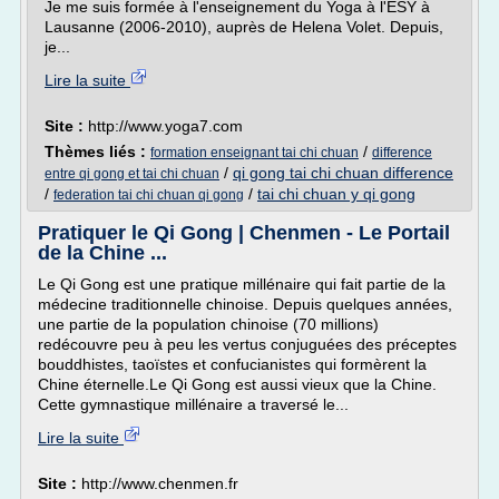
Je me suis formée à l'enseignement du Yoga à l'ESY à
Lausanne (2006-2010), auprès de Helena Volet. Depuis,
je...
Lire la suite
Site :
http://www.yoga7.com
Thèmes liés :
/
formation enseignant tai chi chuan
difference
/
qi gong tai chi chuan difference
entre qi gong et tai chi chuan
/
/
tai chi chuan y qi gong
federation tai chi chuan qi gong
Pratiquer le Qi Gong | Chenmen - Le Portail
de la Chine ...
Le Qi Gong est une pratique millénaire qui fait partie de la
médecine traditionnelle chinoise. Depuis quelques années,
une partie de la population chinoise (70 millions)
redécouvre peu à peu les vertus conjuguées des préceptes
bouddhistes, taoïstes et confucianistes qui formèrent la
Chine éternelle.Le Qi Gong est aussi vieux que la Chine.
Cette gymnastique millénaire a traversé le...
Lire la suite
Site :
http://www.chenmen.fr