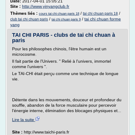
Date:
2017-04-01 15:05:21
Site :
http://www.yinyangclub.fr
Thèmes liés :
/
/
tai chi chuan paris 18
cours tai chi chuan paris 18
/
/
tai chi chuan forme
club tai chi chuan paris
tai chi chuan paris 9
yang
TAI CHI PARIS - clubs de tai chi chuan à
paris
Pour les philosophes chinois, l'être humain est un
microcosme.
Il fait partie de l'Univers. " Relié à l'univers, immortel
comme l'univers ".
Le TAI-CHI était perçu comme une technique de longue
vie.
Détente dans les mouvements, douceur et profondeur du
souffle, abandon de la force musculaire pour percevoir
l'énergie interne, élimination des blocages physiques et...
Lire la suite
Site :
http://www.taichi-paris.fr