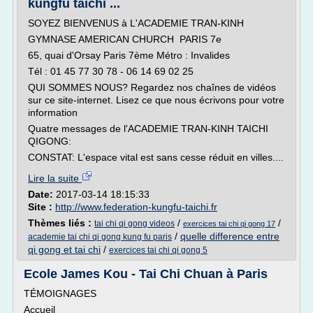
kungfu taichi ...
SOYEZ BIENVENUS à L'ACADEMIE TRAN-KINH
GYMNASE AMERICAN CHURCH PARIS 7e
65, quai d'Orsay Paris 7ème Métro : Invalides
Tél : 01 45 77 30 78 - 06 14 69 02 25
QUI SOMMES NOUS? Regardez nos chaînes de vidéos
sur ce site-internet. Lisez ce que nous écrivons pour votre
information
Quatre messages de l'ACADEMIE TRAN-KINH TAICHI
QIGONG:
CONSTAT: L'espace vital est sans cesse réduit en villes....
Lire la suite
Date:
2017-03-14 18:15:33
Site :
http://www.federation-kungfu-taichi.fr
Thèmes liés :
/
/
tai chi qi gong videos
exercices tai chi qi gong 17
/
quelle difference entre
academie tai chi qi gong kung fu paris
qi gong et tai chi
/
exercices tai chi qi gong 5
Ecole James Kou - Tai Chi Chuan à Paris
TÉMOIGNAGES
Accueil