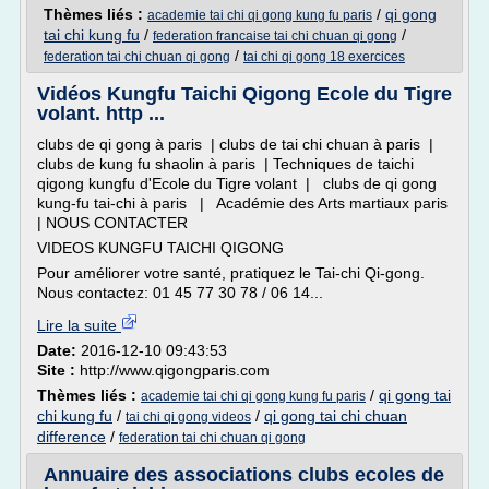
Thèmes liés :
/
qi gong
academie tai chi qi gong kung fu paris
tai chi kung fu
/
/
federation francaise tai chi chuan qi gong
/
federation tai chi chuan qi gong
tai chi qi gong 18 exercices
Vidéos Kungfu Taichi Qigong Ecole du Tigre
volant. http ...
clubs de qi gong à paris | clubs de tai chi chuan à paris |
clubs de kung fu shaolin à paris | Techniques de taichi
qigong kungfu d'Ecole du Tigre volant | clubs de qi gong
kung-fu tai-chi à paris | Académie des Arts martiaux paris
| NOUS CONTACTER
VIDEOS KUNGFU TAICHI QIGONG
Pour améliorer votre santé, pratiquez le Tai-chi Qi-gong.
Nous contactez: 01 45 77 30 78 / 06 14...
Lire la suite
Date:
2016-12-10 09:43:53
Site :
http://www.qigongparis.com
Thèmes liés :
/
qi gong tai
academie tai chi qi gong kung fu paris
chi kung fu
/
/
qi gong tai chi chuan
tai chi qi gong videos
difference
/
federation tai chi chuan qi gong
Annuaire des associations clubs ecoles de