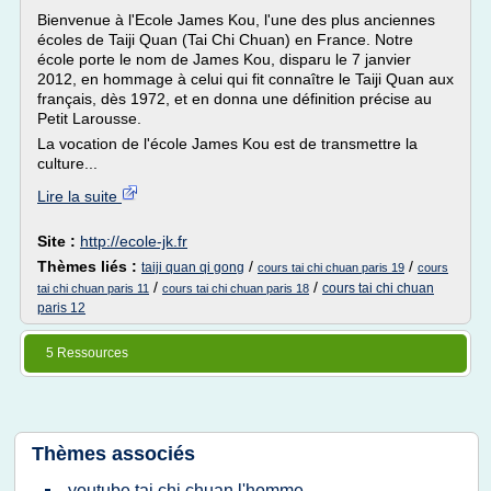
Bienvenue à l'Ecole James Kou, l'une des plus anciennes
écoles de Taiji Quan (Tai Chi Chuan) en France. Notre
école porte le nom de James Kou, disparu le 7 janvier
2012, en hommage à celui qui fit connaître le Taiji Quan aux
français, dès 1972, et en donna une définition précise au
Petit Larousse.
La vocation de l'école James Kou est de transmettre la
culture...
Lire la suite
Site :
http://ecole-jk.fr
Thèmes liés :
/
/
taiji quan qi gong
cours tai chi chuan paris 19
cours
/
/
cours tai chi chuan
tai chi chuan paris 11
cours tai chi chuan paris 18
paris 12
5 Ressources
Thèmes associés
youtube tai chi chuan l'homme